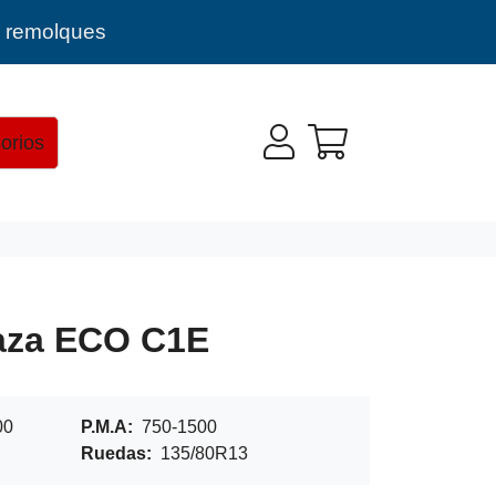
e remolques
orios
laza ECO C1E
00
P.M.A:
750-1500
Ruedas:
135/80R13