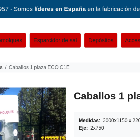
957 - Somos
líderes en España
en la fabricación d
molques
Esparcidor de sal
Depósitos
Acces
os
Caballos 1 plaza ECO C1E
Caballos 1 p
Medidas:
3000x1150 x 22
Eje:
2x750