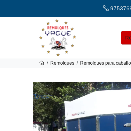
975376
Re
Remolques
Remolques para caball