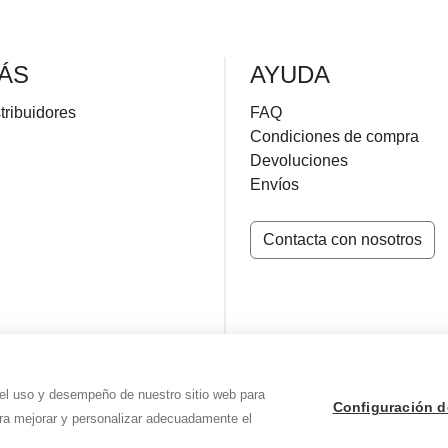
ÁS
AYUDA
tribuidores
FAQ
Condiciones de compra
Devoluciones
Envíos
Contacta con nosotros
 el uso y desempeño de nuestro sitio web para
Configuración d
ara mejorar y personalizar adecuadamente el
ues Yagüe
|
Aviso legal
-
Política de privacidad
-
Política de Cookies
|